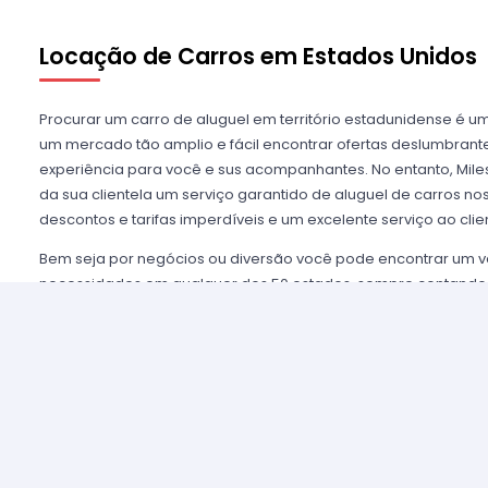
Locação de Carros em Estados Unidos
Procurar um carro de aluguel em território estadunidense é u
um mercado tão amplio e fácil encontrar ofertas deslumbra
experiência para você e sus acompanhantes. No entanto, Miles
da sua clientela um serviço garantido de aluguel de carros n
descontos e tarifas imperdíveis e um excelente serviço ao clie
Bem seja por negócios ou diversão você pode encontrar um v
necessidades em qualquer dos 50 estados, sempre contando
mais importantes agências de aluguel, tais como Alamo USA, He
mencionar algumas. Disfrutamos de prestigio entre nossos cl
asseguramos uma grata experiência e condições de serviço mui
alugar são poucos e o processo é simples e ágil.
Alugar um carro nos Estados Unidos nunca foi tão fácil, sim
nossos agentes e lhe oferecemos toda a informação que você 
tomar a melhor tarifa disponível. Nossas agências aliadas con