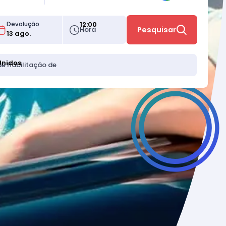
12:00
Devolução
Hora
Pesquisar
Unidos
de Habilitação de