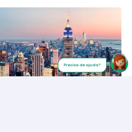
Precisa de ajuda?
Inicie sua chamada
Los Angeles
+1 (310) 356-6932