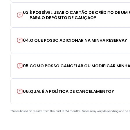
03
.
É POSSÍVEL USAR O CARTÃO DE CRÉDITO DE UM F
PARA O DEPÓSITO DE CAUÇÃO?
04
.
O QUE POSSO ADICIONAR NA MINHA RESERVA?
05
.
COMO POSSO CANCELAR OU MODIFICAR MINHA
06
.
QUAL É A POLÍTICA DE CANCELAMENTO?
*Prices based on results from the past 12-24 months. Prices may vary depending on the s