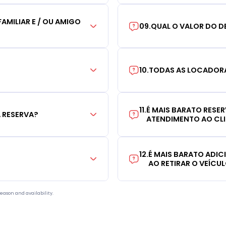
AMILIAR E / OU AMIGO
09
.
QUAL O VALOR DO D
10
.
TODAS AS LOCADORA
11
.
É MAIS BARATO RESE
 RESERVA?
ATENDIMENTO AO CL
12
.
É MAIS BARATO ADI
AO RETIRAR O VEÍCU
eason and availability.