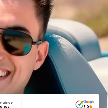
mais de
 anos
5.0