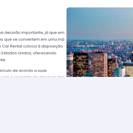
ma decisão importante, já que em
ntes que se convertem em uma má
 Car Rental coloca à disposição
os Estados Unidos, oferecendo
nte.
eículo de acordo a suas
 com o respaldo de algumas das
rtz USA ou Avis USA, só por
ientes norte-americanos porque
to favorável; os requisitos para
plesmente comunique-se com um de
solicitar para eleger um carro e
tam com frotas de veículos muito