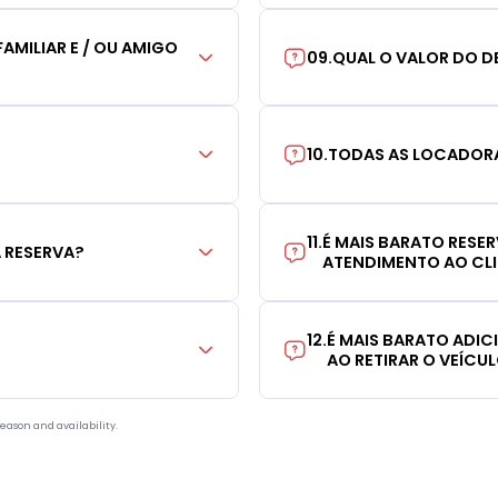
AMILIAR E / OU AMIGO
09
.
QUAL O VALOR DO D
10
.
TODAS AS LOCADORA
11
.
É MAIS BARATO RESE
 RESERVA?
ATENDIMENTO AO CL
12
.
É MAIS BARATO ADI
AO RETIRAR O VEÍCU
eason and availability.