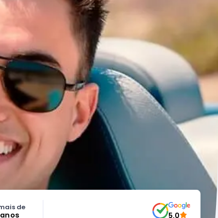
mais de
 anos
5.0