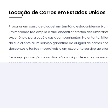
Locação de Carros em Estados Unidos
Procurar um carro de aluguel em território estadunidense é u
um mercado tão amplio e fácil encontrar ofertas deslumbra
experiência para você e sus acompanhantes. No entanto, Miles
da sua clientela um serviço garantido de aluguel de carros n
descontos e tarifas imperdíveis e um excelente serviço ao clie
Bem seja por negócios ou diversão você pode encontrar um v
necessidades em qualquer dos 50 estados, sempre contando
mais importantes agências de aluguel, tais como Alamo USA, He
mencionar algumas. Disfrutamos de prestigio entre nossos cl
asseguramos uma grata experiência e condições de serviço mui
alugar são poucos e o processo é simples e ágil.
Alugar um carro nos Estados Unidos nunca foi tão fácil, sim
nossos agentes e lhe oferecemos toda a informação que você 
tomar a melhor tarifa disponível. Nossas agências aliadas con