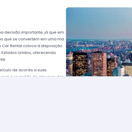
ma decisão importante, já que em
ntes que se convertem em uma má
 Car Rental coloca à disposição
os Estados Unidos, oferecendo
nte.
eículo de acordo a suas
 com o respaldo de algumas das
rtz USA ou Avis USA, só por
ientes norte-americanos porque
to favorável; os requisitos para
plesmente comunique-se com um de
solicitar para eleger um carro e
tam com frotas de veículos muito