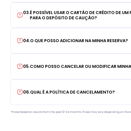
03
.
É POSSÍVEL USAR O CARTÃO DE CRÉDITO DE UM F
PARA O DEPÓSITO DE CAUÇÃO?
04
.
O QUE POSSO ADICIONAR NA MINHA RESERVA?
05
.
COMO POSSO CANCELAR OU MODIFICAR MINHA
06
.
QUAL É A POLÍTICA DE CANCELAMENTO?
*Prices based on results from the past 12-24 months. Prices may vary depending on the s