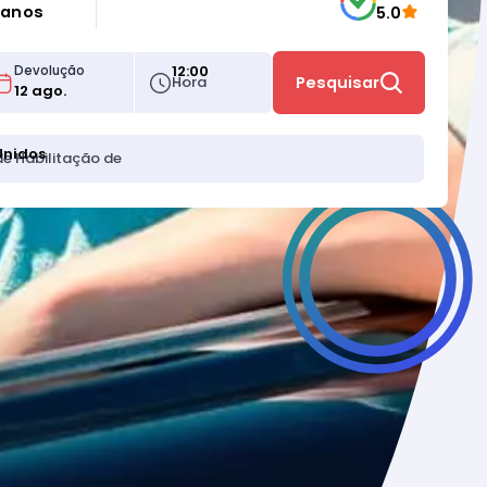
 anos
5.0
12:00
Devolução
Hora
Pesquisar
Unidos
de Habilitação de