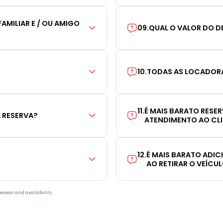
AMILIAR E / OU AMIGO
09
.
QUAL O VALOR DO D
10
.
TODAS AS LOCADORA
11
.
É MAIS BARATO RESE
 RESERVA?
ATENDIMENTO AO CL
12
.
É MAIS BARATO ADI
AO RETIRAR O VEÍCU
eason and availability.