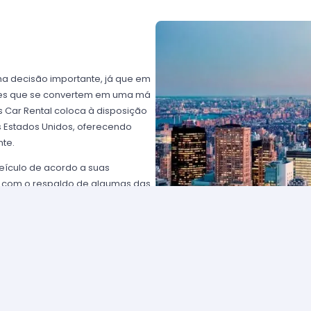
ma decisão importante, já que em
ntes que se convertem em uma má
 Car Rental coloca à disposição
os Estados Unidos, oferecendo
nte.
eículo de acordo a suas
 com o respaldo de algumas das
rtz USA ou Avis USA, só por
ientes norte-americanos porque
to favorável; os requisitos para
plesmente comunique-se com um de
solicitar para eleger um carro e
tam com frotas de veículos muito