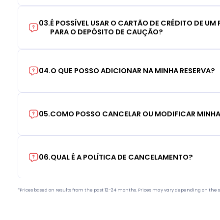
03
.
É POSSÍVEL USAR O CARTÃO DE CRÉDITO DE UM F
PARA O DEPÓSITO DE CAUÇÃO?
04
.
O QUE POSSO ADICIONAR NA MINHA RESERVA?
05
.
COMO POSSO CANCELAR OU MODIFICAR MINHA
06
.
QUAL É A POLÍTICA DE CANCELAMENTO?
*Prices based on results from the past 12-24 months. Prices may vary depending on the s