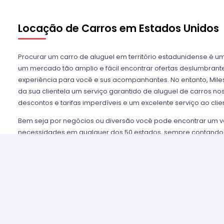
Locação de Carros em Estados Unidos
Procurar um carro de aluguel em território estadunidense é u
um mercado tão amplio e fácil encontrar ofertas deslumbra
experiência para você e sus acompanhantes. No entanto, Miles
da sua clientela um serviço garantido de aluguel de carros n
descontos e tarifas imperdíveis e um excelente serviço ao clie
Bem seja por negócios ou diversão você pode encontrar um v
necessidades em qualquer dos 50 estados, sempre contando
mais importantes agências de aluguel, tais como Alamo USA, He
mencionar algumas. Disfrutamos de prestigio entre nossos cl
asseguramos uma grata experiência e condições de serviço mui
alugar são poucos e o processo é simples e ágil.
Alugar um carro nos Estados Unidos nunca foi tão fácil, sim
nossos agentes e lhe oferecemos toda a informação que você 
tomar a melhor tarifa disponível. Nossas agências aliadas con