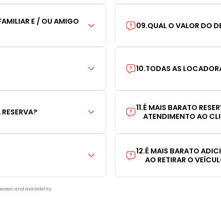
AMILIAR E / OU AMIGO
09
.
QUAL O VALOR DO D
10
.
TODAS AS LOCADORA
11
.
É MAIS BARATO RESE
 RESERVA?
ATENDIMENTO AO CL
12
.
É MAIS BARATO ADI
AO RETIRAR O VEÍCU
eason and availability.