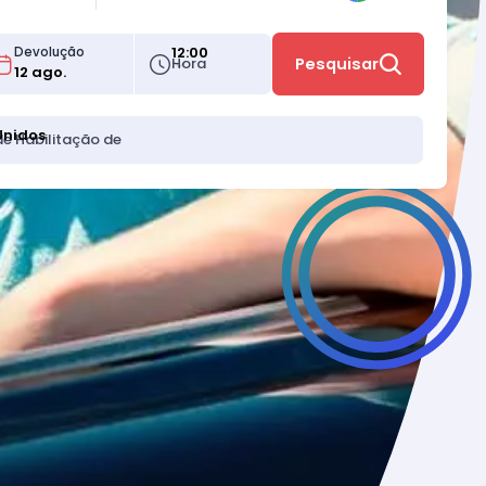
12:00
Devolução
Hora
Pesquisar
Unidos
de Habilitação de