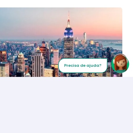
Precisa de ajuda?
Inicie sua chamada
Los Angeles
+1 (310) 356-6932