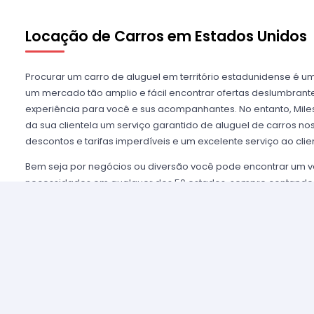
Locação de Carros em Estados Unidos
Procurar um carro de aluguel em território estadunidense é u
um mercado tão amplio e fácil encontrar ofertas deslumbra
experiência para você e sus acompanhantes. No entanto, Miles
da sua clientela um serviço garantido de aluguel de carros n
descontos e tarifas imperdíveis e um excelente serviço ao clie
Bem seja por negócios ou diversão você pode encontrar um v
necessidades em qualquer dos 50 estados, sempre contando
mais importantes agências de aluguel, tais como Alamo USA, He
mencionar algumas. Disfrutamos de prestigio entre nossos cl
asseguramos uma grata experiência e condições de serviço mui
alugar são poucos e o processo é simples e ágil.
Alugar um carro nos Estados Unidos nunca foi tão fácil, sim
nossos agentes e lhe oferecemos toda a informação que você 
tomar a melhor tarifa disponível. Nossas agências aliadas con