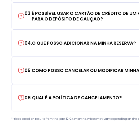
03
.
É POSSÍVEL USAR O CARTÃO DE CRÉDITO DE UM F
PARA O DEPÓSITO DE CAUÇÃO?
04
.
O QUE POSSO ADICIONAR NA MINHA RESERVA?
05
.
COMO POSSO CANCELAR OU MODIFICAR MINHA
06
.
QUAL É A POLÍTICA DE CANCELAMENTO?
*Prices based on results from the past 12-24 months. Prices may vary depending on the s