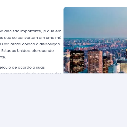
ma decisão importante, já que em
ntes que se convertem em uma má
 Car Rental coloca à disposição
os Estados Unidos, oferecendo
nte.
eículo de acordo a suas
 com o respaldo de algumas das
rtz USA ou Avis USA, só por
ientes norte-americanos porque
to favorável; os requisitos para
plesmente comunique-se com um de
solicitar para eleger um carro e
tam com frotas de veículos muito