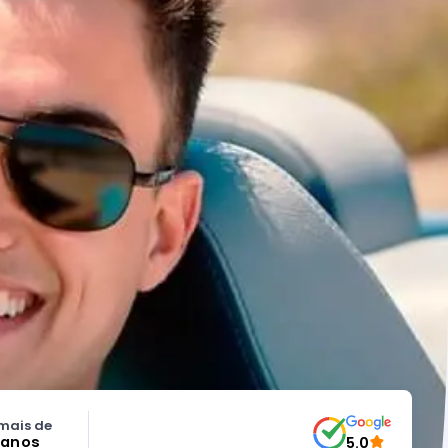
mais de
 anos
5.0