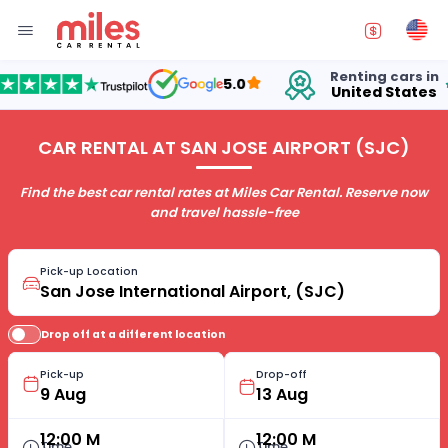
Renting cars in
f
5.0
United States
15
CAR RENTAL AT SAN JOSE AIRPORT (SJC)
Find the best car rental rates at Miles Car Rental. Reserve now
and travel hassle-free
Pick-up Location
Drop off at a different location
Pick-up
Drop-off
12:00 M
12:00 M
Time
Time