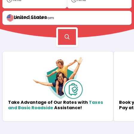
United States
Driver's License from
Book y
Take Advantage of Our Rates with
Taxes
Pay at
and Basic Roadside
Assistance!